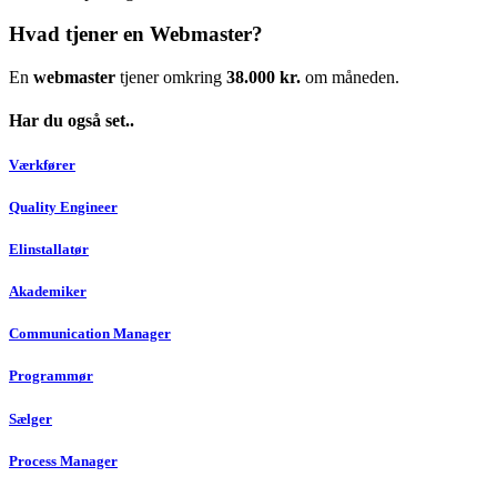
Hvad tjener en Webmaster?
En
webmaster
tjener omkring
38.000 kr.
om måneden.
Har du også set..
Værkfører
Quality Engineer
Elinstallatør
Akademiker
Communication Manager
Programmør
Sælger
Process Manager