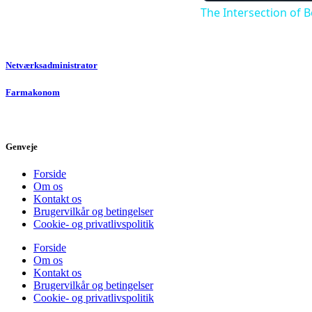
The Intersection of 
Netværksadministrator
Farmakonom
Genveje
Forside
Om os
Kontakt os
Brugervilkår og betingelser
Cookie- og privatlivspolitik
Forside
Om os
Kontakt os
Brugervilkår og betingelser
Cookie- og privatlivspolitik