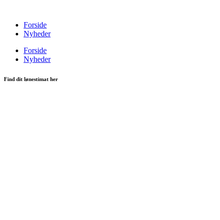
Videre
til
Forside
indhold
Nyheder
Forside
Nyheder
Find dit lønestimat her