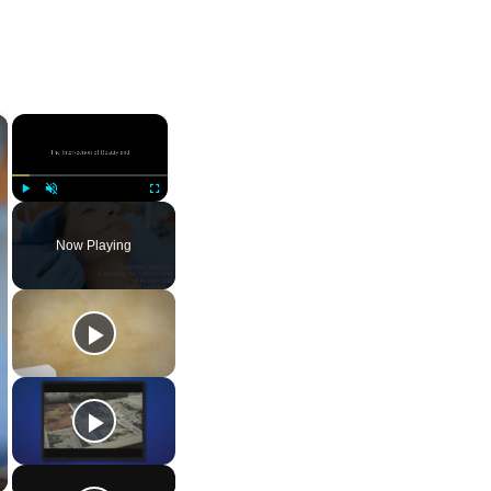
×
×
Play
Unmute
Fullscreen
Now Playing