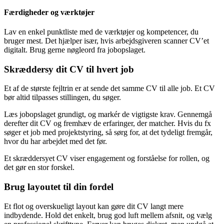
Færdigheder og værktøjer
Lav en enkel punktliste med de værktøjer og kompetencer, du
bruger mest. Det hjælper især, hvis arbejdsgiveren scanner CV’et
digitalt. Brug gerne nøgleord fra jobopslaget.
Skræddersy dit CV til hvert job
Et af de største fejltrin er at sende det samme CV til alle job. Et CV
bør altid tilpasses stillingen, du søger.
Læs jobopslaget grundigt, og markér de vigtigste krav. Gennemgå
derefter dit CV og fremhæv de erfaringer, der matcher. Hvis du fx
søger et job med projektstyring, så sørg for, at det tydeligt fremgår,
hvor du har arbejdet med det før.
Et skræddersyet CV viser engagement og forståelse for rollen, og
det gør en stor forskel.
Brug layoutet til din fordel
Et flot og overskueligt layout kan gøre dit CV langt mere
indbydende. Hold det enkelt, brug god luft mellem afsnit, og vælg