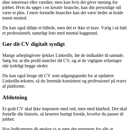
dine interesser eller værdier, men kun hvis det giver mening for
jobbet. Hvis du søger i en kreativ branche, kan din personlige stil
være et plus. I mere formelle brancher kan det være bedre at holde
tonen neutral.
Du kan også tilføje et billede, men det er ikke et krav. Vælg i så fald
et professionelt, naturligt foto med neutral baggrund.
Gør dit CV digitalt synligt
Mange arbejdsgivere tjekker LinkedIn, før de indkalder til samtale.
Sørg for, at din profil matcher dit CV, og at de vigtigste erfaringer
står tydeligt begge steder.
Du kan også bruge dit CV som udgangspunkt for at opdatere
LinkedIn-teksten, så du fremstår konsistent og professionel på tværs
af platforme.
Afslutning
Et godt CV skal ikke imponere med ord, men med klarhed. Det skal
fortælle din historie, så læseren hurtigt forstår, hvorfor du passer til
jobbet.
Hos Indkomsten.dk ønsker vi at gøre det nemmere for alle at