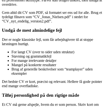
en professionel skrifttype. Farver kan bruges diskret, men undgå at
overdrive.
Gem altid dit CV som PDF, så formatet ser ens ud for alle. Brug et
tydeligt filnavn som “CV_Jonas_Nielsen.pdf” i stedet for
“CV_nyt_endelig_version2.pdf”.
Undgå de mest almindelige fejl
Der er nogle klassiske fejl, som får arbejdsgivere til at stoppe
læsningen hurtigt.
For langt CV (over to sider uden struktur)
Stavning og grammatikfejl
For mange irrelevante detaljer
Mangel på konkrete resultater
Brug af generelle beskrivelser som “teamplayer” uden
eksempler
Det bedste CV er kort, præcist og relevant. Hellere få gode pointer
end mange overfladiske.
Tilføj personlighed på den rigtige måde
Et CV må gerne afspejle, hvem du er som person. Skriv kort om