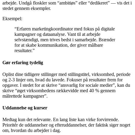
arbejde. Undgå floskler som “ambitiøs” eller “dedikeret” — vis det i
stedet gennem eksempler.
Eksempel:
“Erfaren marketingkoordinator med fokus på digitale
kampagner og dataanalyse. Vant til at arbejde
selvstændigt, men trives bedst i samarbejde. Brænder
for at skabe kommunikation, der giver målbare
resultater.”
Gør erfaring tydelig
Oplist dine tidligere stillinger med stillingstitel, virksomhed, periode
og 2-3 linjer om, hvad du lavede. Fokuser på resultater frem for
opgaver. I stedet for at skrive “ansvarlig for sociale medier”, kan du
skrive “øget virksomhedens rækkevidde med 40 % gennem
målrettede kampagner”.
Uddannelse og kurser
Medtag kun det relevante. En lang liste kan virke forvirrende.
Prioritér de uddannelser og efteruddannelser, der faktisk siger noget
om, hvordan du arbejder i dag.