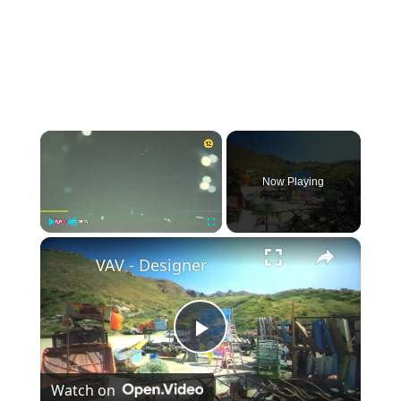
×
Now Playing
×
Play
Unmute
Fullscreen
VAV - Designer
Play Video
Watch on