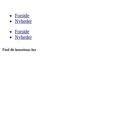
Videre
til
Forside
indhold
Nyheder
Forside
Nyheder
Find dit lønestimat her