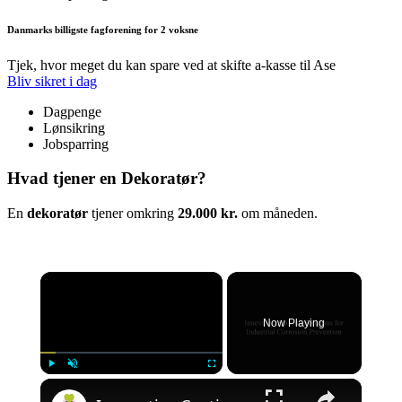
Danmarks billigste fagforening for 2 voksne
Tjek, hvor meget du kan spare ved at skifte a-kasse til Ase
Bliv sikret i dag
Dagpenge
Lønsikring
Jobsparring
Hvad tjener en Dekoratør?
En
dekoratør
tjener omkring
29.000 kr.
om måneden.
×
Now Playing
×
Play
Unmute
Fullscreen