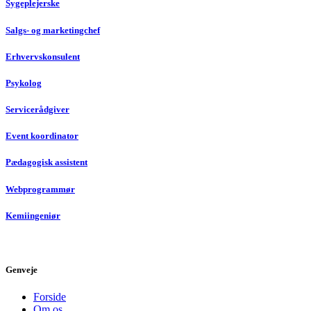
Sygeplejerske
Salgs- og marketingchef
Erhvervskonsulent
Psykolog
Servicerådgiver
Event koordinator
Pædagogisk assistent
Webprogrammør
Kemiingeniør
Genveje
Forside
Om os