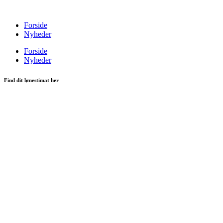
Videre
til
Forside
indhold
Nyheder
Forside
Nyheder
Find dit lønestimat her