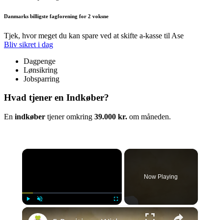
Danmarks billigste fagforening for 2 voksne
Tjek, hvor meget du kan spare ved at skifte a-kasse til Ase
Bliv sikret i dag
Dagpenge
Lønsikring
Jobsparring
Hvad tjener en Indkøber?
En
indkøber
tjener omkring
39.000 kr.
om måneden.
×
Now Playing
×
Play
Unmute
Fullscreen