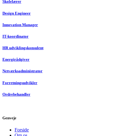
Skolelærer
Design Engineer
Innovation Manager
IT-koordinator
HR udviklingskonsulent
Energirådgiver
Netværksadministrator
Forretningsudvikler
Ordrebehandler
Genveje
Forside
Om os