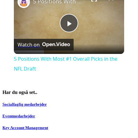
5 Positions With Most #1 Overall Picks in the NFL Draft
Play
Watch on
Video
5 Positions With Most #1 Overall Picks in the
NFL Draft
Har du også set..
Socialfaglig medarbejder
Eventmedarbejder
Key Account Management