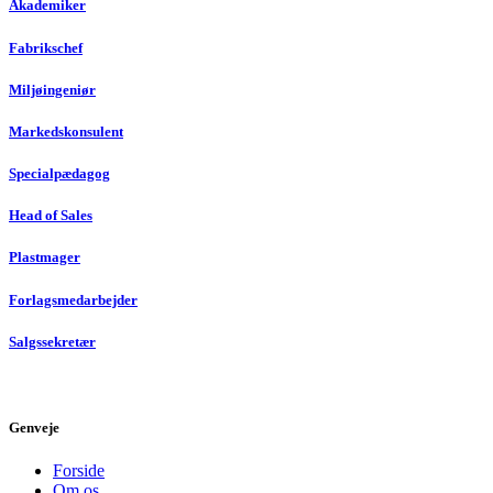
Akademiker
Fabrikschef
Miljøingeniør
Markedskonsulent
Specialpædagog
Head of Sales
Plastmager
Forlagsmedarbejder
Salgssekretær
Genveje
Forside
Om os