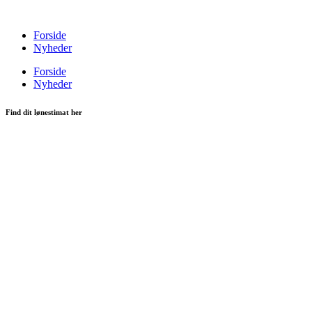
Videre
til
Forside
indhold
Nyheder
Forside
Nyheder
Find dit lønestimat her