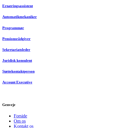
Ernæringsassistent
Automatikmekaniker
Programmør
Pensionsrådgiver
Sekretariatsleder
Juridisk konsulent
Støttekontaktperson
Account Executive
Genveje
Forside
Om os
Kontakt os