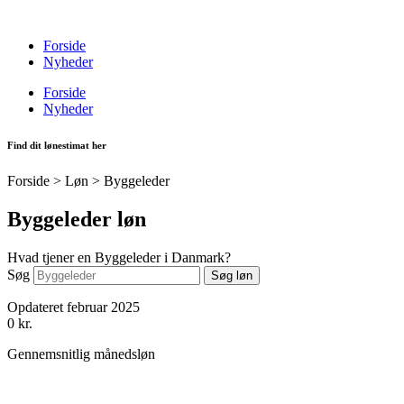
Videre
til
Forside
indhold
Nyheder
Forside
Nyheder
Find dit lønestimat her
Forside > Løn >
Byggeleder
Byggeleder løn
Hvad tjener en Byggeleder i Danmark?
Søg
Søg løn
Opdateret februar 2025
0
kr.
Gennemsnitlig månedsløn