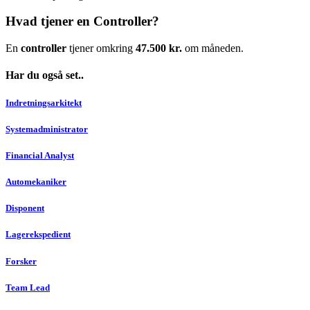
Hvad tjener en Controller?
En
controller
tjener omkring
47.500 kr.
om måneden.
Har du også set..
Indretningsarkitekt
Systemadministrator
Financial Analyst
Automekaniker
Disponent
Lagerekspedient
Forsker
Team Lead