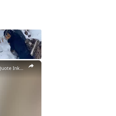
×
Winnie The Pooh Fan Thrifts Dream Wedding Shoes With Pooh Quote Inked On Sole