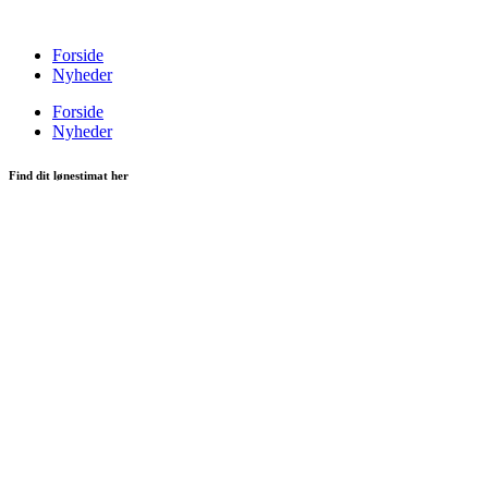
Videre
til
Forside
indhold
Nyheder
Forside
Nyheder
Find dit lønestimat her