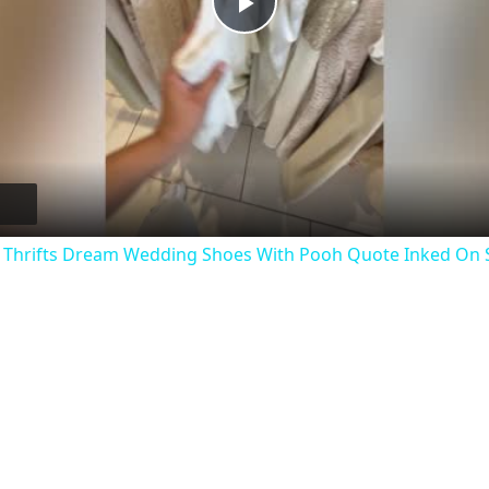
Play
Video
 Thrifts Dream Wedding Shoes With Pooh Quote Inked On 