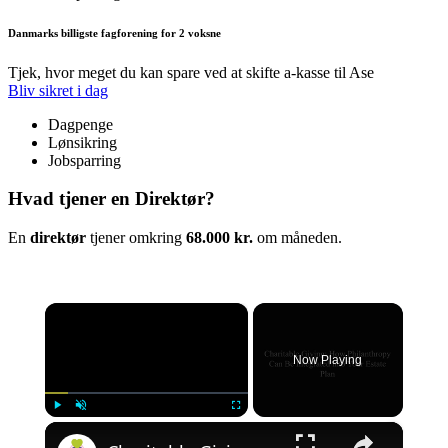
Danmarks billigste fagforening for 2 voksne
Tjek, hvor meget du kan spare ved at skifte a-kasse til Ase
Bliv sikret i dag
Dagpenge
Lønsikring
Jobsparring
Hvad tjener en Direktør?
En
direktør
tjener omkring
68.000 kr.
om måneden.
×
Now Playing
×
Play
Unmute
Fullscreen