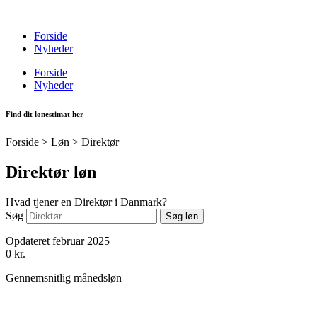
Videre
til
Forside
indhold
Nyheder
Forside
Nyheder
Find dit lønestimat her
Forside > Løn >
Direktør
Direktør løn
Hvad tjener en Direktør i Danmark?
Søg
Søg løn
Opdateret februar 2025
0
kr.
Gennemsnitlig månedsløn