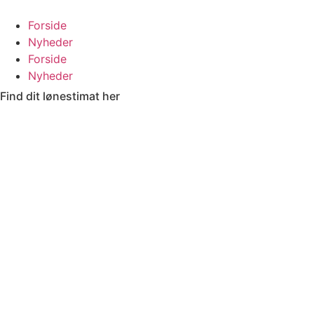
Videre
til
Forside
indhold
Nyheder
Forside
Nyheder
Find dit lønestimat her