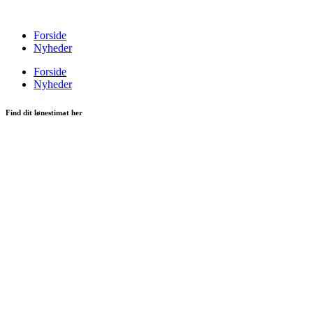
Videre
til
Forside
indhold
Nyheder
Forside
Nyheder
Find dit lønestimat her