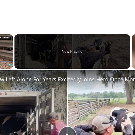
×
Now Playing
Fullscreen
 Left Alone For Years Excitedly Joins Herd Once Mo