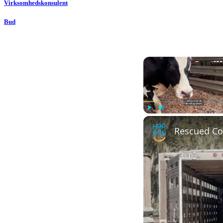
Virksomhedskonsulent
Bud
Play
Unmute
Rescued Cow