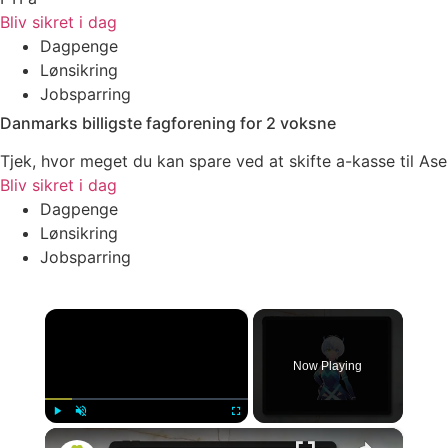
Bliv sikret i dag
Dagpenge
Lønsikring
Jobsparring
Danmarks billigste fagforening for 2 voksne
Tjek, hvor meget du kan spare ved at skifte a-kasse til Ase
Bliv sikret i dag
Dagpenge
Lønsikring
Jobsparring
×
Now Playing
×
Play
Unmute
Fullscreen