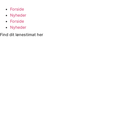
Videre
til
Forside
indhold
Nyheder
Forside
Nyheder
Find dit lønestimat her