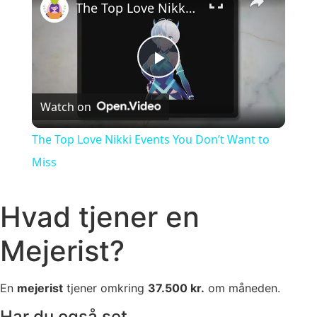
The Top Love Nikki Events You Don’t Want to Miss
Play Video
Watch on
The Top Love Nikki Events You Don’t Want to
Miss
Hvad tjener en
Mejerist?
En
mejerist
tjener omkring
37.500 kr.
om måneden.
Har du også set..