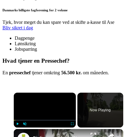
Danmarks billigste fagforening for 2 voksne
Tjek, hvor meget du kan spare ved at skifte a-kasse til Ase
Bliv sikret i dag
Dagpenge
Lønsikring
Jobsparring
Hvad tjener en Pressechef?
En
pressechef
tjener omkring
56.500 kr.
om måneden.
×
Now Playing
×
Play
Unmute
Fullscreen