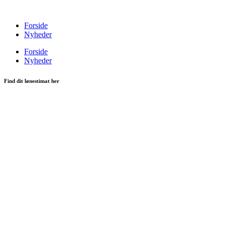
Videre
til
Forside
indhold
Nyheder
Forside
Nyheder
Find dit lønestimat her