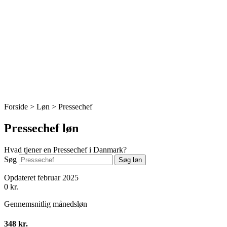
Forside > Løn >
Pressechef
Pressechef løn
Hvad tjener en Pressechef i Danmark?
Søg
Søg løn
Opdateret februar 2025
0
kr.
Gennemsnitlig månedsløn
348 kr.