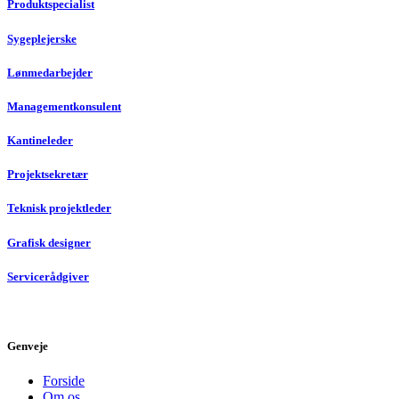
Produktspecialist
Sygeplejerske
Lønmedarbejder
Managementkonsulent
Kantineleder
Projektsekretær
Teknisk projektleder
Grafisk designer
Servicerådgiver
Genveje
Forside
Om os