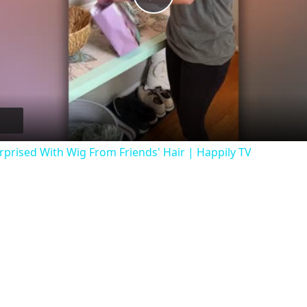
Play Video
rised With Wig From Friends' Hair | Happily TV