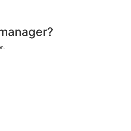
 manager?
n.