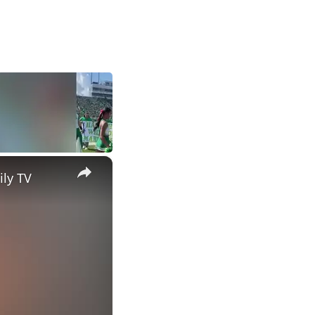
×
ily TV