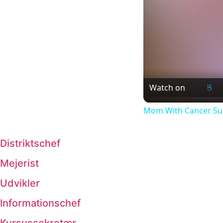
Watch on
Mom With Cancer Surp
Distriktschef
Mejerist
Udvikler
Informationschef