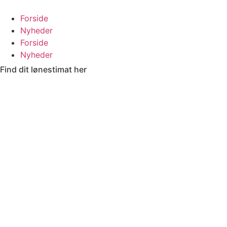
Videre
til
Forside
indhold
Nyheder
Forside
Nyheder
Find dit lønestimat her