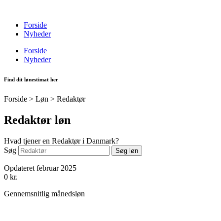
Videre
til
Forside
indhold
Nyheder
Forside
Nyheder
Find dit lønestimat her
Forside > Løn >
Redaktør
Redaktør løn
Hvad tjener en Redaktør i Danmark?
Søg
Søg løn
Opdateret februar 2025
0
kr.
Gennemsnitlig månedsløn