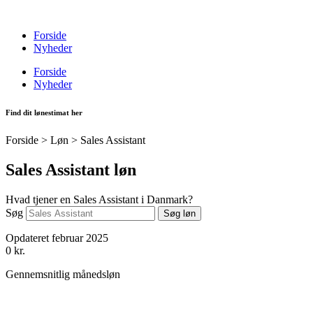
Videre
til
Forside
indhold
Nyheder
Forside
Nyheder
Find dit lønestimat her
Forside > Løn >
Sales Assistant
Sales Assistant løn
Hvad tjener en Sales Assistant i Danmark?
Søg
Søg løn
Opdateret februar 2025
0
kr.
Gennemsnitlig månedsløn