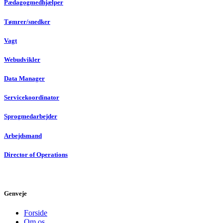
Pædagogmedhjælper
Tømrer/snedker
Vagt
Webudvikler
Data Manager
Servicekoordinator
Sprogmedarbejder
Arbejdsmand
Director of Operations
Genveje
Forside
Om os