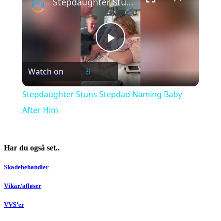
Stepdaughter Stuns Stepdad Naming Baby After Him
Play
Watch on
Video
Stepdaughter Stuns Stepdad Naming Baby
After Him
Har du også set..
Skadebehandler
Vikar/afløser
VVS’er