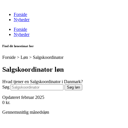
Videre
til
Forside
indhold
Nyheder
Forside
Nyheder
Find dit lønestimat her
Forside > Løn >
Salgskoordinator
Salgskoordinator løn
Hvad tjener en Salgskoordinator i Danmark?
Søg
Søg løn
Opdateret februar 2025
0
kr.
Gennemsnitlig månedsløn