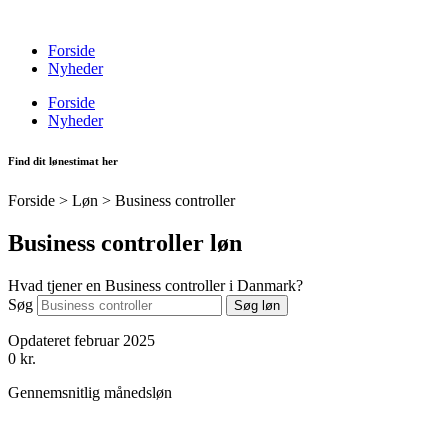
Videre
til
Forside
indhold
Nyheder
Forside
Nyheder
Find dit lønestimat her
Forside > Løn >
Business controller
Business controller løn
Hvad tjener en Business controller i Danmark?
Søg
Søg løn
Opdateret februar 2025
0
kr.
Gennemsnitlig månedsløn