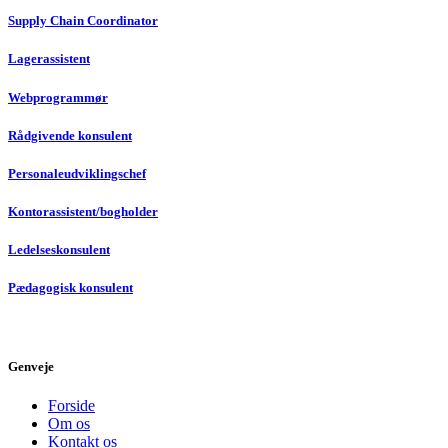
Supply Chain Coordinator
Lagerassistent
Webprogrammør
Rådgivende konsulent
Personaleudviklingschef
Kontorassistent/bogholder
Ledelseskonsulent
Pædagogisk konsulent
Genveje
Forside
Om os
Kontakt os