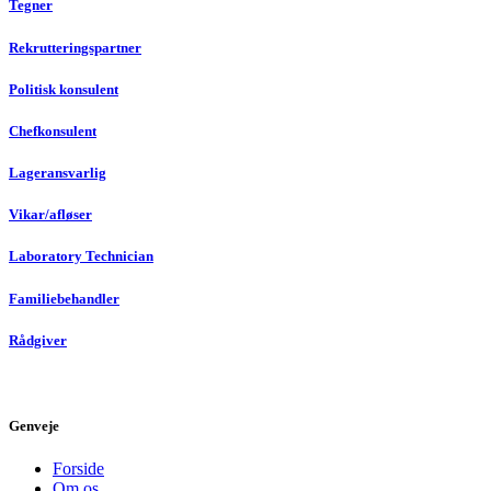
Tegner
Rekrutteringspartner
Politisk konsulent
Chefkonsulent
Lageransvarlig
Vikar/afløser
Laboratory Technician
Familiebehandler
Rådgiver
Genveje
Forside
Om os