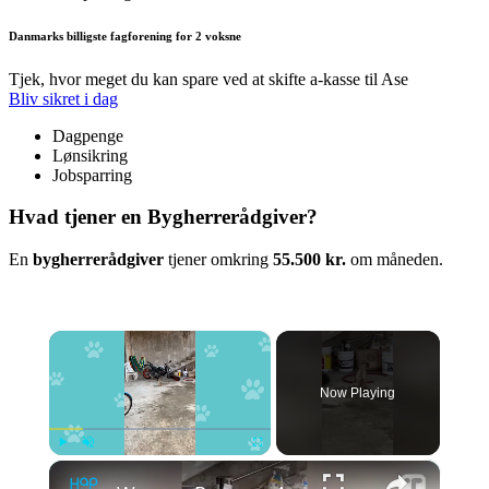
Danmarks billigste fagforening for 2 voksne
Tjek, hvor meget du kan spare ved at skifte a-kasse til Ase
Bliv sikret i dag
Dagpenge
Lønsikring
Jobsparring
Hvad tjener en Bygherrerådgiver?
En
bygherrerådgiver
tjener omkring
55.500 kr.
om måneden.
×
Now Playing
×
Play
Unmute
Fullscreen