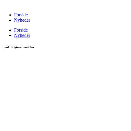
Videre
til
Forside
indhold
Nyheder
Forside
Nyheder
Find dit lønestimat her