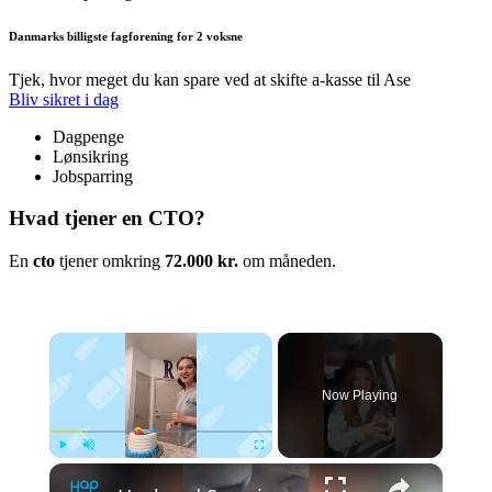
Danmarks billigste fagforening for 2 voksne
Tjek, hvor meget du kan spare ved at skifte a-kasse til Ase
Bliv sikret i dag
Dagpenge
Lønsikring
Jobsparring
Hvad tjener en CTO?
En
cto
tjener omkring
72.000 kr.
om måneden.
×
Now Playing
×
Play
Unmute
Fullscreen