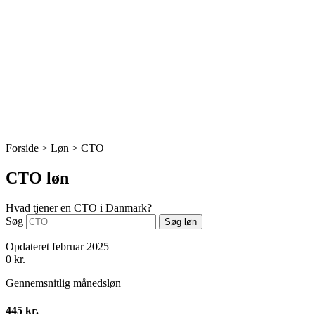
Forside > Løn >
CTO
CTO løn
Hvad tjener en CTO i Danmark?
Søg
Søg løn
Opdateret februar 2025
0
kr.
Gennemsnitlig månedsløn
445 kr.