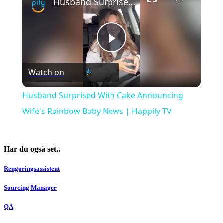
Husband Surprised With Cake Announcing Wife's Rainbow Baby News | Happily TV
Play
Watch on
Video
Husband Surprised With Cake Announcing
Wife's Rainbow Baby News | Happily TV
Har du også set..
Rengøringsassistent
Sourcing Manager
QA