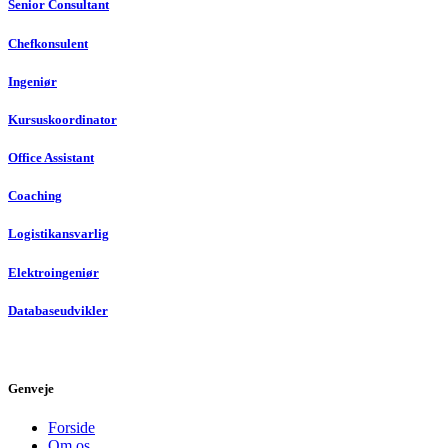
Senior Consultant
Chefkonsulent
Ingeniør
Kursuskoordinator
Office Assistant
Coaching
Logistikansvarlig
Elektroingeniør
Databaseudvikler
Genveje
Forside
Om os