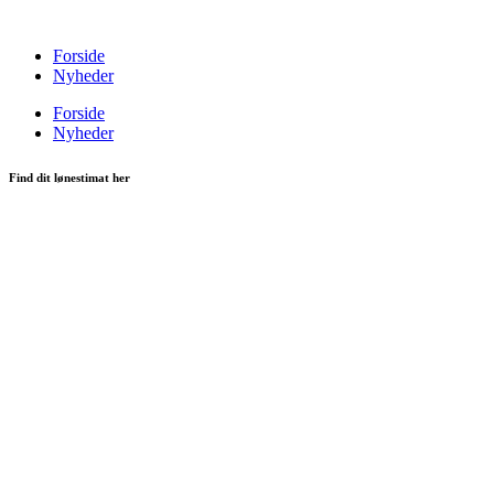
Videre
til
Forside
indhold
Nyheder
Forside
Nyheder
Find dit lønestimat her