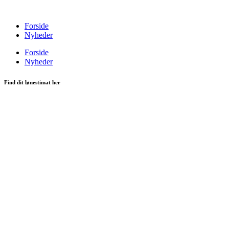
Videre
til
Forside
indhold
Nyheder
Forside
Nyheder
Find dit lønestimat her