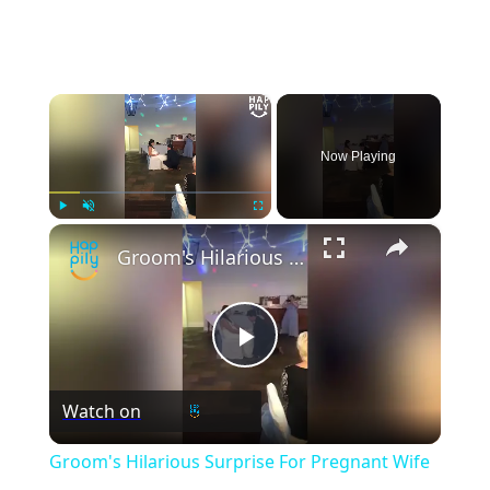
×
Now Playing
×
Play
Unmute
Fullscreen
Groom's Hilarious Surprise For Pregnant Wife During Garter Toss | Happily TV
Play
Watch on
Video
Groom's Hilarious Surprise For Pregnant Wife