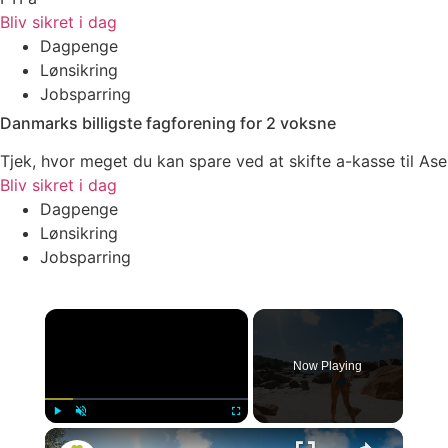
Bliv sikret i dag
Dagpenge
Lønsikring
Jobsparring
Danmarks billigste fagforening for 2 voksne
Tjek, hvor meget du kan spare ved at skifte a-kasse til Ase
Bliv sikret i dag
Dagpenge
Lønsikring
Jobsparring
×
Now Playing
×
Play
Unmute
Fullscreen