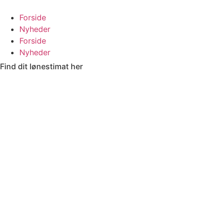
Videre
til
Forside
indhold
Nyheder
Forside
Nyheder
Find dit lønestimat her