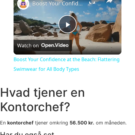
Boost Your Confidence at the Beach: Flattering Swimwear for All Body Types
Play Video
Watch on
Boost Your Confidence at the Beach: Flattering
Swimwear for All Body Types
Hvad tjener en
Kontorchef?
En
kontorchef
tjener omkring
56.500 kr.
om måneden.
Har du også set..