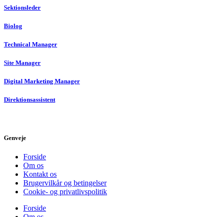
Sektionsleder
Biolog
Technical Manager
Site Manager
Digital Marketing Manager
Direktionsassistent
Genveje
Forside
Om os
Kontakt os
Brugervilkår og betingelser
Cookie- og privatlivspolitik
Forside
Om os