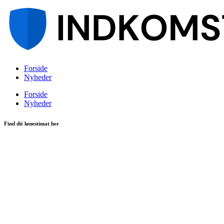
Videre
til
indhold
Forside
Nyheder
Forside
Nyheder
Find dit lønestimat her