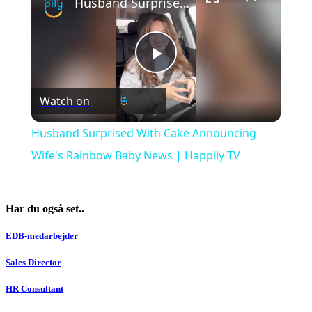
Husband Surprised With Cake Announcing Wife's Rainbow Baby News | Happily TV
Play
Watch on
Video
Husband Surprised With Cake Announcing
Wife's Rainbow Baby News | Happily TV
Har du også set..
EDB-medarbejder
Sales Director
HR Consultant