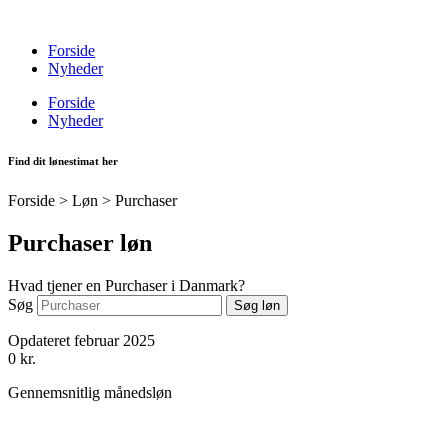
Videre
til
Forside
indhold
Nyheder
Forside
Nyheder
Find dit lønestimat her
Forside > Løn >
Purchaser
Purchaser løn
Hvad tjener en Purchaser i Danmark?
Søg
Søg løn
Opdateret februar 2025
0
kr.
Gennemsnitlig månedsløn