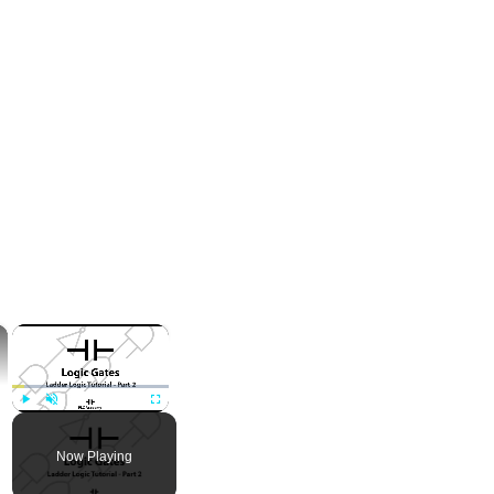
×
×
Play
Unmute
Fullscreen
Now Playing