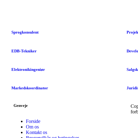
Sprogkonsulent
Projek
EDB-Tekniker
Devel
Elektronikingeniør
Salgsk
Markedskoordinator
Juridi
Genveje
Cop
for
Forside
Om os
Kontakt os
Brugervilkår og betingelser