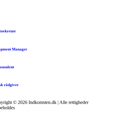
tsekretær
opment Manager
onsulent
sk rådgiver
yright © 2026 Indkomsten.dk | Alle rettigheder
beholdes