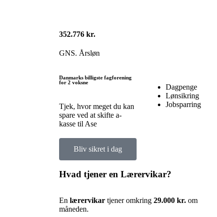
352.776 kr.
GNS. Årsløn
Danmarks billigste fagforening
for 2 voksne
Dagpenge
Lønsikring
Jobsparring
Tjek, hvor meget du kan
spare ved at skifte a-
kasse til Ase
Bliv sikret i dag
Hvad tjener en Lærervikar?
En
lærervikar
tjener omkring
29.000 kr.
om
måneden.