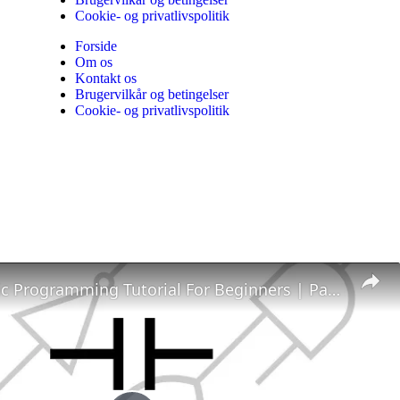
Cookie- og privatlivspolitik
Forside
Om os
Kontakt os
Brugervilkår og betingelser
Cookie- og privatlivspolitik
Ladder Logic Programming Tutorial For Beginners | Part 2: Logic Gates | PLC Academy