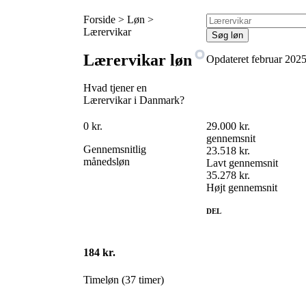
Forside > Løn >
Lærervikar
Søg løn
Lærervikar løn
Opdateret februar 202
Hvad tjener en
Lærervikar i Danmark?
0
kr.
29.000 kr.
gennemsnit
Gennemsnitlig
23.518 kr.
månedsløn
Lavt gennemsnit
35.278 kr.
Højt gennemsnit
DEL
184 kr.
Timeløn (37 timer)