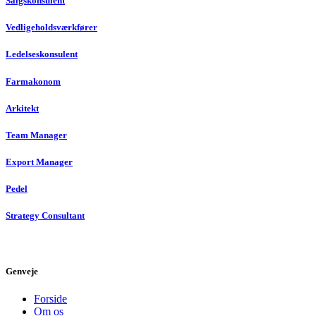
Salgskonsulent
Vedligeholdsværkfører
Ledelseskonsulent
Farmakonom
Arkitekt
Team Manager
Export Manager
Pedel
Strategy Consultant
Genveje
Forside
Om os