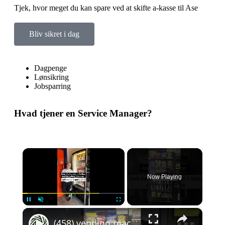
Tjek, hvor meget du kan spare ved at skifte a-kasse til Ase
Bliv sikret i dag
Dagpenge
Lønsikring
Jobsparring
Hvad tjener en Service Manager?
×
Now Playing
×
Pause
Unmute
Fullscreen
(458) vending machine business: a life-changing side hustle