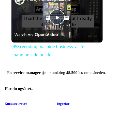
Play
Watch on
Video
(458) vending machine business: a life-
changing side hustle
En
service manager
tjener omkring
48.500 kr.
om måneden.
Har du også set..
Kursussekretær
Ingeniør