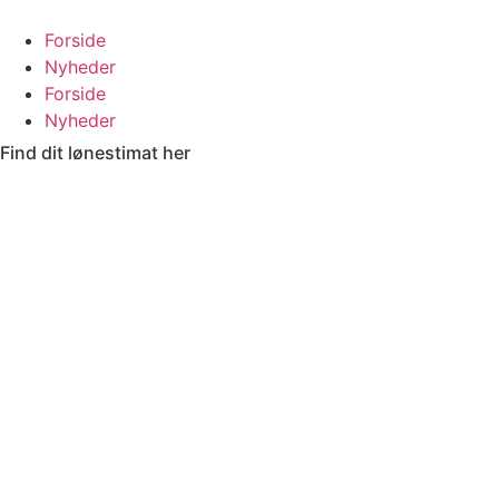
Videre
til
Forside
indhold
Nyheder
Forside
Nyheder
Find dit lønestimat her