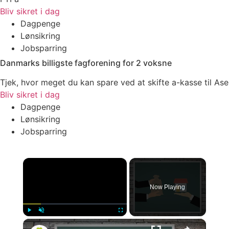
Bliv sikret i dag
Dagpenge
Lønsikring
Jobsparring
Danmarks billigste fagforening for 2 voksne
Tjek, hvor meget du kan spare ved at skifte a-kasse til Ase
Bliv sikret i dag
Dagpenge
Lønsikring
Jobsparring
×
Now Playing
×
Play
Unmute
Fullscreen