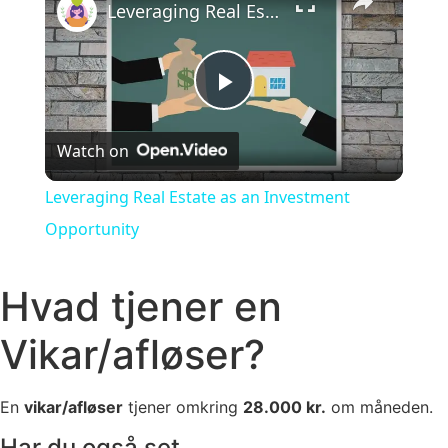
Leveraging Real Estate as an Investment Opportunity
Play Video
Watch on
Leveraging Real Estate as an Investment
Opportunity
Hvad tjener en
Vikar/afløser?
En
vikar/afløser
tjener omkring
28.000 kr.
om måneden.
Har du også set..