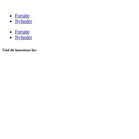
Videre
til
Forside
indhold
Nyheder
Forside
Nyheder
Find dit lønestimat her