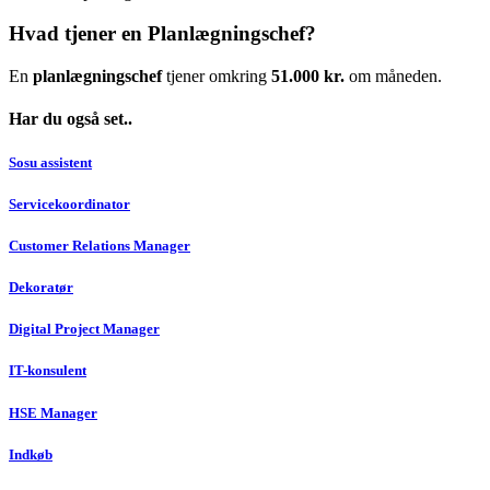
Hvad tjener en Planlægningschef?
En
planlægningschef
tjener omkring
51.000 kr.
om måneden.
Har du også set..
Sosu assistent
Servicekoordinator
Customer Relations Manager
Dekoratør
Digital Project Manager
IT-konsulent
HSE Manager
Indkøb