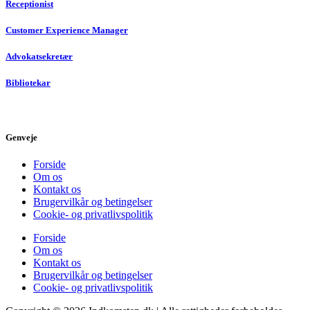
Receptionist
Customer Experience Manager
Advokatsekretær
Bibliotekar
Genveje
Forside
Om os
Kontakt os
Brugervilkår og betingelser
Cookie- og privatlivspolitik
Forside
Om os
Kontakt os
Brugervilkår og betingelser
Cookie- og privatlivspolitik