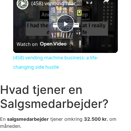
(458) vending machine business: a life-changing side hustle
Play Video
Watch on
(458) vending machine business: a life-
changing side hustle
Hvad tjener en
Salgsmedarbejder?
En
salgsmedarbejder
tjener omkring
32.500 kr.
om
måneden.