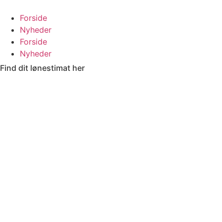
Videre
til
Forside
indhold
Nyheder
Forside
Nyheder
Find dit lønestimat her