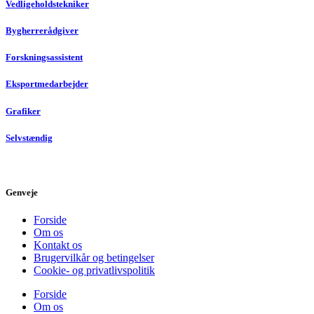
Vedligeholdstekniker
Bygherrerådgiver
Forskningsassistent
Eksportmedarbejder
Grafiker
Selvstændig
Genveje
Forside
Om os
Kontakt os
Brugervilkår og betingelser
Cookie- og privatlivspolitik
Forside
Om os