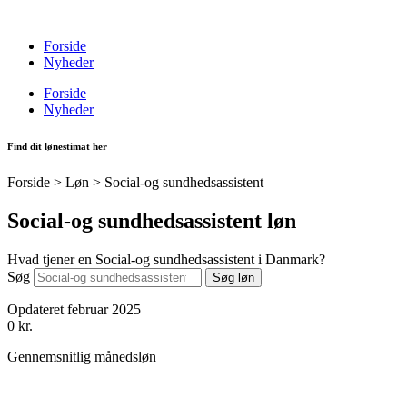
Videre
til
Forside
indhold
Nyheder
Forside
Nyheder
Find dit lønestimat her
Forside > Løn >
Social-og sundhedsassistent
Social-og sundhedsassistent løn
Hvad tjener en Social-og sundhedsassistent i Danmark?
Søg
Søg løn
Opdateret februar 2025
0
kr.
Gennemsnitlig månedsløn