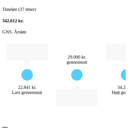
Timeløn (37 timer)
342.612 kr.
GNS. Årsløn
29.000 kr.
gennemsnit
22.841 kr.
34.26
Lavt gennemsnit
Højt gen
DEL