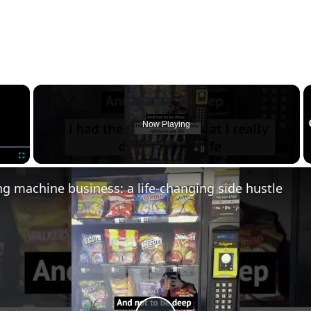
×
Now Playing
Fullscreen
ng machine business: a life-changing side hustle