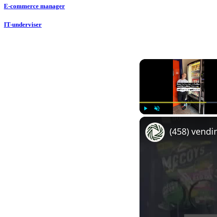
E-commerce manager
IT-underviser
Play
Unmute
(458) vendi