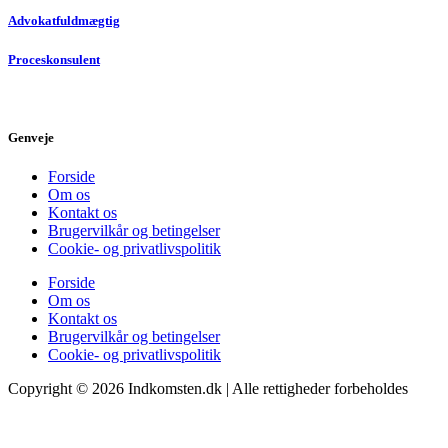
Advokatfuldmægtig
Proceskonsulent
Genveje
Forside
Om os
Kontakt os
Brugervilkår og betingelser
Cookie- og privatlivspolitik
Forside
Om os
Kontakt os
Brugervilkår og betingelser
Cookie- og privatlivspolitik
Copyright © 2026 Indkomsten.dk | Alle rettigheder forbeholdes