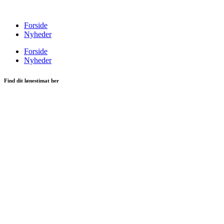
Videre
til
Forside
indhold
Nyheder
Forside
Nyheder
Find dit lønestimat her