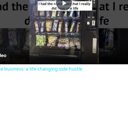
Play
Video
 business: a life-changing side hustle