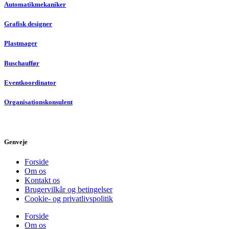
Automatikmekaniker
Grafisk designer
Plastmager
Buschauffør
Eventkoordinator
Organisationskonsulent
Genveje
Forside
Om os
Kontakt os
Brugervilkår og betingelser
Cookie- og privatlivspolitik
Forside
Om os