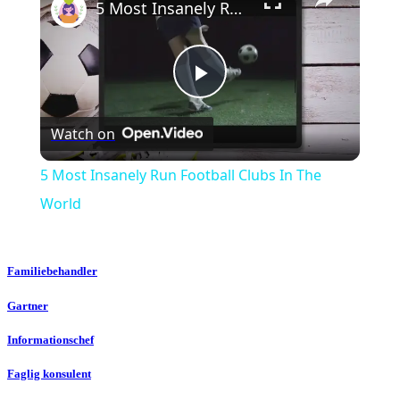
5 Most Insanely Run Football Clubs In The World
Play
Watch on
Video
5 Most Insanely Run Football Clubs In The
World
Familiebehandler
Gartner
Informationschef
Faglig konsulent