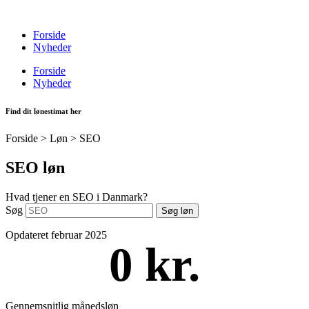
Videre
til
Forside
indhold
Nyheder
Forside
Nyheder
Find dit lønestimat her
Forside > Løn >
SEO
SEO løn
Hvad tjener en SEO i Danmark?
Søg
Søg løn
Opdateret februar 2025
0
 kr.
Gennemsnitlig månedsløn