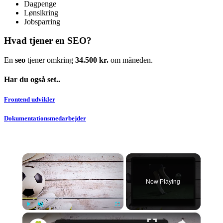
Dagpenge
Lønsikring
Jobsparring
Hvad tjener en SEO?
En
seo
tjener omkring
34.500 kr.
om måneden.
Har du også set..
Frontend udvikler
Dokumentationsmedarbejder
×
Now Playing
×
Play
Unmute
Fullscreen